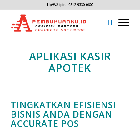
Tlp/WA ipin : 0812-9330-0602
APLIKASI KASIR
APOTEK
TINGKATKAN EFISIENSI
BISNIS ANDA DENGAN
ACCURATE POS