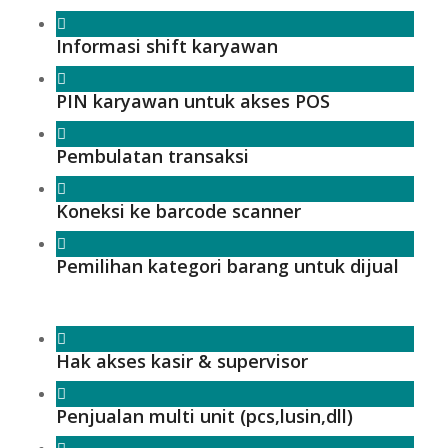
Informasi shift karyawan
PIN karyawan untuk akses POS
Pembulatan transaksi
Koneksi ke barcode scanner
Pemilihan kategori barang untuk dijual
Hak akses kasir & supervisor
Penjualan multi unit (pcs,lusin,dll)