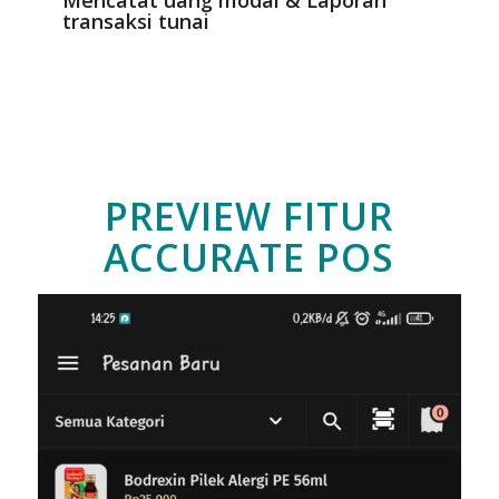
transaksi tunai
PREVIEW FITUR
ACCURATE POS