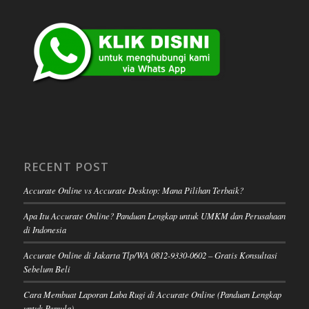
RECENT POST
Accurate Online vs Accurate Desktop: Mana Pilihan Terbaik?
Apa Itu Accurate Online? Panduan Lengkap untuk UMKM dan Perusahaan
di Indonesia
Accurate Online di Jakarta Tlp/WA 0812-9330-0602 – Gratis Konsultasi
Sebelum Beli
Cara Membuat Laporan Laba Rugi di Accurate Online (Panduan Lengkap
untuk Pemula)