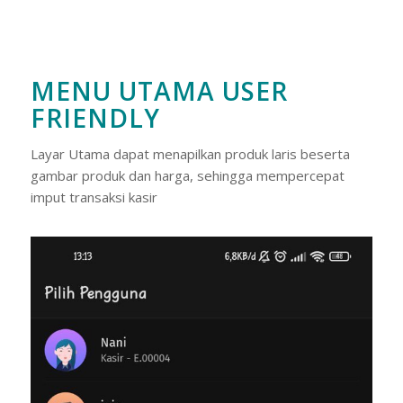
MENU UTAMA USER
FRIENDLY
Layar Utama dapat menapilkan produk laris beserta
gambar produk dan harga, sehingga mempercepat
imput transaksi kasir