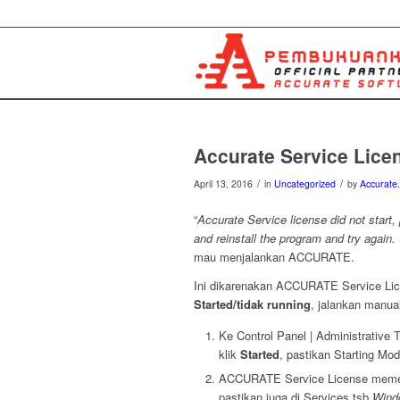
Accurate Service Licen
/
/
April 13, 2016
in
Uncategorized
by
Accurate.
“
Accurate Service license did not start, p
and reinstall the program and try again.
mau menjalankan ACCURATE.
Ini dikarenakan ACCURATE Service Licen
Started/tidak running
, jalankan manua
Ke Control Panel | Administrative T
klik
Started
, pastikan Starting Mo
ACCURATE Service License memerl
pastikan juga di Services tsb
Wind