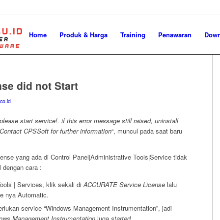
Home
Produk & Harga
Training
Penawaran
Down
se did not Start
co.id
lease start service!. if this error message still raised, uninstall
 Contact CPSSoft for further information
“, muncul pada saat baru
se yang ada di Control Panel|Administrative Tools|Service tidak
l dengan cara :
ools | Services, klik sekali di
ACCURATE Service License
lalu
de nya Automatic.
ukan service “Windows Management Instrumentation”, jadi
ows Management Instrumentation
juga
started
.