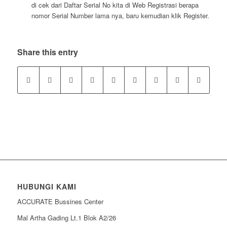
di cek dari Daftar Serial No kita di Web Registrasi berapa
nomor Serial Number lama nya, baru kemudian klik Register.
Share this entry
HUBUNGI KAMI
ACCURATE Bussines Center
Mal Artha Gading Lt.1 Blok A2/26