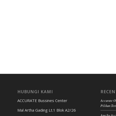
HUBUNGI KAMI
RECEN
ACCURATE Bussines Center
Accurate O
Pilihan Ter
Mal Artha Gading Lt.1 Blok A2/26
Apa Itu Ac