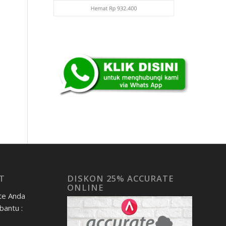
T
DISKON 25% ACCURATE
ONLINE
te Anda
bantu :