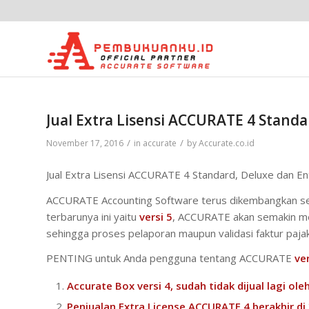
Jual Extra Lisensi ACCURATE 4 Standa
/
/
November 17, 2016
in
accurate
by
Accurate.co.id
Jual Extra Lisensi ACCURATE 4 Standard, Deluxe dan Ent
ACCURATE Accounting Software terus dikembangkan sesu
terbarunya ini yaitu
versi 5
, ACCURATE akan semakin 
sehingga proses pelaporan maupun validasi faktur paja
PENTING untuk Anda pengguna tentang ACCURATE
ver
Accurate Box versi 4, sudah tidak dijual lagi ol
Penjualan Extra License ACCURATE 4 berakhir di