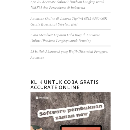
Apa Itu Accurate Online? Panduan Lengkap untuk
UMKM dan Perusahaan di Indonesia
Accurate Online di Jakarta Tlp/WA 0812-9330-0602 –
Gratis Konsultasi Sebelum Beli
Cara Membuat Laporan Laba Rugi di Accurate
Online (Panduan Lengkap untuk Pemula)
25 Istilah Akuntansi yang Wajib Diketahui Pengguna
Accurate
KLIK UNTUK COBA GRATIS
ACCURATE ONLINE