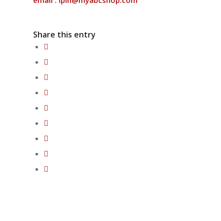
email : ipin@myabcshop.com
Share this entry