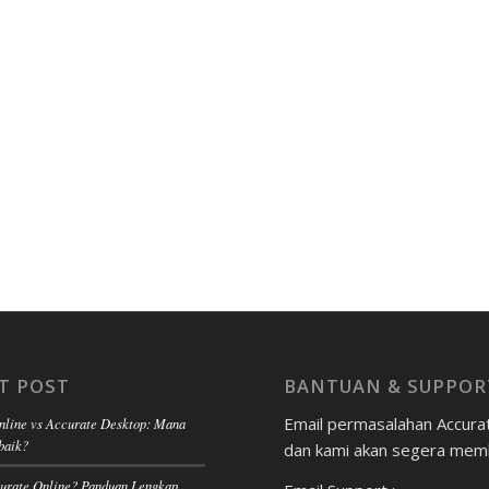
T POST
BANTUAN & SUPPOR
Email permasalahan Accura
nline vs Accurate Desktop: Mana
baik?
dan kami akan segera mem
curate Online? Panduan Lengkap