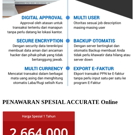
PENAWARAN SPESIAL ACCURATE Online