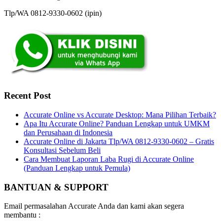
Tlp/WA 0812-9330-0602 (ipin)
Recent Post
Accurate Online vs Accurate Desktop: Mana Pilihan Terbaik?
Apa Itu Accurate Online? Panduan Lengkap untuk UMKM
dan Perusahaan di Indonesia
Accurate Online di Jakarta Tlp/WA 0812-9330-0602 – Gratis
Konsultasi Sebelum Beli
Cara Membuat Laporan Laba Rugi di Accurate Online
(Panduan Lengkap untuk Pemula)
BANTUAN & SUPPORT
Email permasalahan Accurate Anda dan kami akan segera
membantu :