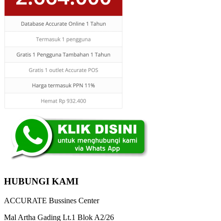
HUBUNGI KAMI
ACCURATE Bussines Center
Mal Artha Gading Lt.1 Blok A2/26