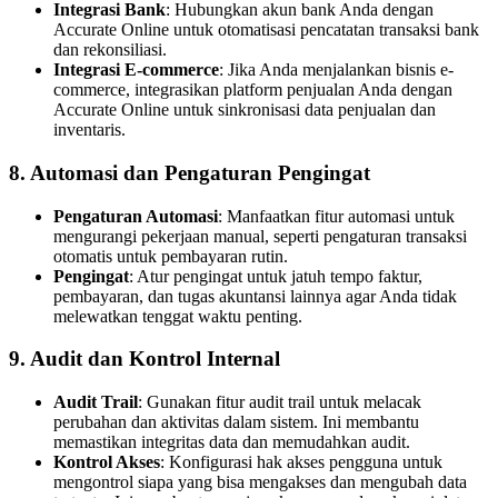
Integrasi Bank
: Hubungkan akun bank Anda dengan
Accurate Online untuk otomatisasi pencatatan transaksi bank
dan rekonsiliasi.
Integrasi E-commerce
: Jika Anda menjalankan bisnis e-
commerce, integrasikan platform penjualan Anda dengan
Accurate Online untuk sinkronisasi data penjualan dan
inventaris.
8.
Automasi dan Pengaturan Pengingat
Pengaturan Automasi
: Manfaatkan fitur automasi untuk
mengurangi pekerjaan manual, seperti pengaturan transaksi
otomatis untuk pembayaran rutin.
Pengingat
: Atur pengingat untuk jatuh tempo faktur,
pembayaran, dan tugas akuntansi lainnya agar Anda tidak
melewatkan tenggat waktu penting.
9.
Audit dan Kontrol Internal
Audit Trail
: Gunakan fitur audit trail untuk melacak
perubahan dan aktivitas dalam sistem. Ini membantu
memastikan integritas data dan memudahkan audit.
Kontrol Akses
: Konfigurasi hak akses pengguna untuk
mengontrol siapa yang bisa mengakses dan mengubah data