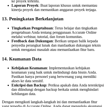
ke proyek tertentu.
Laporan Proyek
: Buat laporan khusus untuk memantau
kinerja proyek dan memastikan anggaran proyek terjaga.
13.
Peningkatan Berkelanjutan
Tingkatkan Pengetahuan
: Terus belajar dan tingkatkan
pengetahuan Anda tentang penggunaan Accurate Online
melalui webinar, tutorial, dan forum komunitas.
Feedback dan Dukungan
: Berikan umpan balik kepada
penyedia perangkat lunak dan manfaatkan dukungan teknis
untuk mengatasi masalah atau memanfaatkan fitur baru.
14.
Keamanan Data
Kebijakan Keamanan
: Implementasikan kebijakan
keamanan yang baik untuk melindungi data bisnis Anda.
Pastikan hanya personel yang berwenang yang memiliki
akses ke data sensitif.
Enkripsi dan Backup
: Periksa apakah data Anda terenkripsi
dan dilindungi dengan backup berkala untuk menghindari
kehilangan data.
Dengan mengikuti langkah-langkah ini dan memanfaatkan fitur
yang tersedia di Accurate Online, Anda dapat mengelola akuntansi