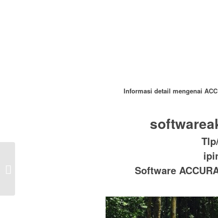
Informasi detail mengenai ACC
softwarea
Tlp
ip
Software ACCURATE
Online Di Semarang
Software ACCURAT
Hubungi Tlp/WA
081293300602