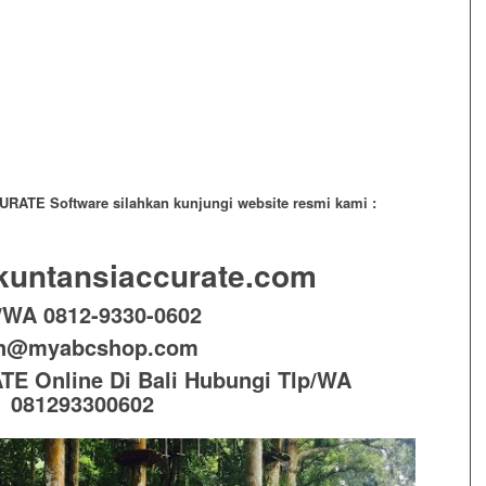
URATE Software silahkan kunjungi website resmi kami :
kuntansiaccurate.com
/WA 0812-9330-0602
in@myabcshop.com
E Online Di Bali Hubungi Tlp/WA
081293300602