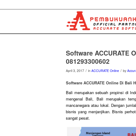
Software ACCURATE On
081293300602
/
/
April 3, 2017
in
ACCURATE Online
by
Accura
Software ACCURATE Online Di Bali 
Bali
merupakan sebuah propinsi di Indo
mengenal Bali, Bali merupakan temp
mancanegara atau lokal. Dengan jumla
bisnis yang menjanjikan. Bisnis perho
sangat pesat.