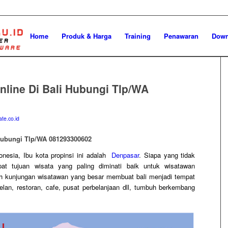
Home
Produk & Harga
Training
Penawaran
Down
line Di Bali Hubungi Tlp/WA
te.co.id
Hubungi Tlp/WA 081293300602
nesia, Ibu kota propinsi ini adalah
Denpasar
. Siapa yang tidak
at tujuan wisata yang paling diminati baik untuk wisatawan
h kunjungan wisatawan yang besar membuat bali menjadi tempat
telan, restoran, cafe, pusat perbelanjaan dll, tumbuh berkembang