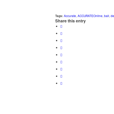
Tags:
Accurate
,
ACCURATEOnline
,
bali
,
de
Share this entry