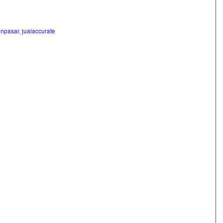
npasar
,
jualaccurate