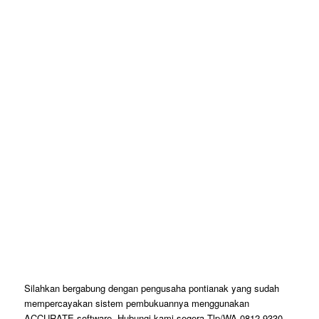
Silahkan bergabung dengan pengusaha pontianak yang sudah
mempercayakan sistem pembukuannya menggunakan
ACCURATE software. Hubungi kami segera Tlp/WA 0812-9330-