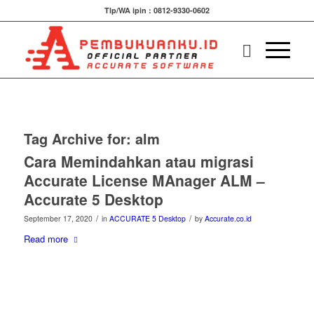
Tlp/WA ipin : 0812-9330-0602
Tag Archive for:
alm
Cara Memindahkan atau migrasi
Accurate License MAnager ALM –
Accurate 5 Desktop
/
/
September 17, 2020
in
ACCURATE 5 Desktop
by
Accurate.co.id
Read more