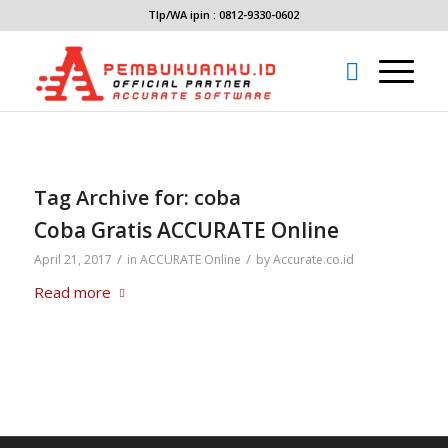
Tlp/WA ipin : 0812-9330-0602
Tag Archive for:
coba
Coba Gratis ACCURATE Online
/
/
April 21, 2017
in
ACCURATE Online
by
Accurate.co.id
Read more