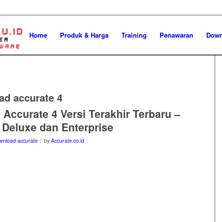
Home
Produk & Harga
Training
Penawaran
Down
ad accurate 4
Accurate 4 Versi Terakhir Terbaru –
 Deluxe dan Enterprise
/
wnload accurate
by
Accurate.co.id