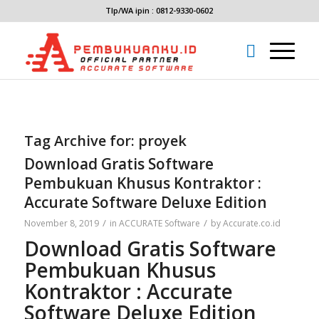
Tlp/WA ipin : 0812-9330-0602
Tag Archive for:
proyek
Download Gratis Software
Pembukuan Khusus Kontraktor :
Accurate Software Deluxe Edition
/
/
November 8, 2019
in
ACCURATE Software
by
Accurate.co.id
Download Gratis Software
Pembukuan Khusus
Kontraktor : Accurate
Software Deluxe Edition