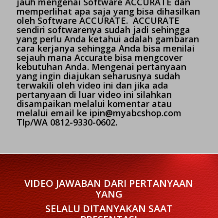
jauh mengenai Software ACCURATE dan
memperlihat apa saja yang bisa dihasilkan
oleh Software ACCURATE. ACCURATE
sendiri softwarenya sudah jadi sehingga
yang perlu Anda ketahui adalah gambaran
cara kerjanya sehingga Anda bisa menilai
sejauh mana Accurate bisa mengcover
kebutuhan Anda. Mengenai pertanyaan
yang ingin diajukan seharusnya sudah
terwakili oleh video ini dan jika ada
pertanyaan di luar video ini silahkan
disampaikan melalui komentar atau
melalui email ke ipin@myabcshop.com
Tlp/WA 0812-9330-0602.
VIDEO JAWABAN DARI PERTANYAAN
YANG
SELALU DITANYAKAN SAAT