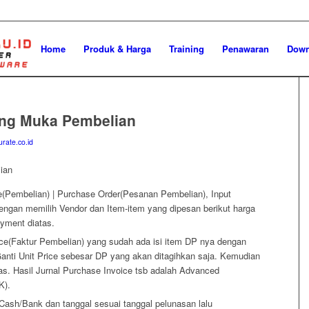
Home
Produk & Harga
Training
Penawaran
Down
ng Muka Pembelian
urate.co.id
ian
ase(Pembelian) | Purchase Order(Pesanan Pembelian), Input
engan memilih Vendor dan Item-item yang dipesan berikut harga
yment diatas.
e(Faktur Pembelian) yang sudah ada isi item DP nya dengan
 Ganti Unit Price sebesar DP yang akan ditagihkan saja. Kemudian
as. Hasil Jurnal Purchase Invoice tsb adalah Advanced
K).
Cash/Bank dan tanggal sesuai tanggal pelunasan lalu