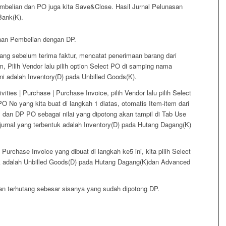
mbelian dan PO juga kita Save&Close. Hasil Jurnal Pelunasan
Bank(K).
nan Pembelian dengan DP.
ang sebelum terima faktur, mencatat penerimaan barang dari
em, Pilih Vendor lalu pilih option Select PO di samping nama
sini adalah Inventory(D) pada Unbilled Goods(K).
vities | Purchase | Purchase Invoice, pilih Vendor lalu pilih Select
O No yang kita buat di langkah 1 diatas, otomatis Item-item dari
 dan DP PO sebagai nilai yang dipotong akan tampil di Tab Use
jurnal yang terbentuk adalah Inventory(D) pada Hutang Dagang(K)
i Purchase Invoice yang dibuat di langkah ke5 ini, kita pilih Select
ntuk adalah Unbilled Goods(D) pada Hutang Dagang(K)dan Advanced
an terhutang sebesar sisanya yang sudah dipotong DP.