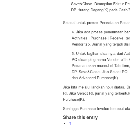
Save&Close. Ditampilan Faktur Pe
DP Hutang Dagang(K) pada Cash/
Selesai untuk proses Pencatatan Pesa
4. Jika ada proses penerimaan bar
Activities | Purchase | Receive It
Vendor tsb. Jurnal yang terjadi di
5. Untuk tagihan sisa nya, dari Acti
PO disamping nama Vendor, pilih P
Pesanan akan muncul di Tab Item,
DP. Save&Close. Jika Select PO, 
dan Advanced Purchase(K).
Jika kita melalui langkah no.4 diatas, D
RI. Jika Select RI, jurnal yang terbe
Purchase(K).
Sehingga Purchase Invoice tersebut ak
Share this entry