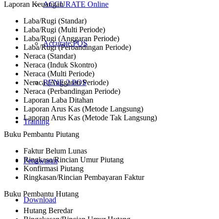
Laporan Keuangan
ACCURATE Online
Laba/Rugi (Standar)
Laba/Rugi (Multi Periode)
Laba/Rugi (Anggaran Periode)
Accurate POS
Laba/Rugi (Perbandingan Periode)
Neraca (Standar)
Neraca (Induk Skontro)
Neraca (Multi Periode)
Neraca (Anggaran Periode)
RENE 2 POS
Neraca (Perbandingan Periode)
Laporan Laba Ditahan
Laporan Arus Kas (Metode Langsung)
Laporan Arus Kas (Metode Tak Langsung)
Training
Buku Pembantu Piutang
Faktur Belum Lunas
Ringkasa/Rincian Umur Piutang
Penawaran
Konfirmasi Piutang
Ringkasan/Rincian Pembayaran Faktur
Buku Pembantu Hutang
Download
Hutang Beredar