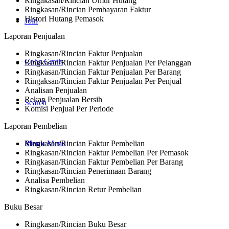
Ringakasan/Rincian Umur Hutang
Ringkasan/Rincian Pembayaran Faktur
Histori Hutang Pemasok
Join
Laporan Penjualan
Ringkasan/Rincian Faktur Penjualan
Coba Gratis
Ringkasan/Rincian Faktur Penjualan Per Pelanggan
Ringkasan/Rincian Faktur Penjualan Per Barang
Ringaksan/Rincian Faktur Penjualan Per Penjual
Analisan Penjualan
Rekap Penjualan Bersih
Search
Komisi Penjual Per Periode
Laporan Pembelian
Ringkasan/Rincian Faktur Pembelian
Menu
Menu
Ringkasan/Rincian Faktur Pembelian Per Pemasok
Ringkasan/Rincian Faktur Pembelian Per Barang
Ringkasan/Rincian Penerimaan Barang
Analisa Pembelian
Ringkasan/Rincian Retur Pembelian
Buku Besar
Ringkasan/Rincian Buku Besar