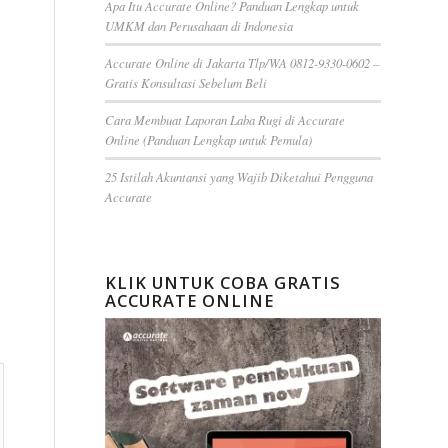
Apa Itu Accurate Online? Panduan Lengkap untuk
UMKM dan Perusahaan di Indonesia
Accurate Online di Jakarta Tlp/WA 0812-9330-0602 –
Gratis Konsultasi Sebelum Beli
Cara Membuat Laporan Laba Rugi di Accurate
Online (Panduan Lengkap untuk Pemula)
25 Istilah Akuntansi yang Wajib Diketahui Pengguna
Accurate
KLIK UNTUK COBA GRATIS
ACCURATE ONLINE