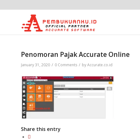
Penomoran Pajak Accurate Online
/
/
January 31, 2020
0 Comments
by
Accurate.co.id
Share this entry