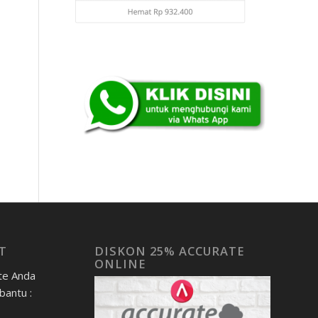
T
DISKON 25% ACCURATE
ONLINE
te Anda
bantu :