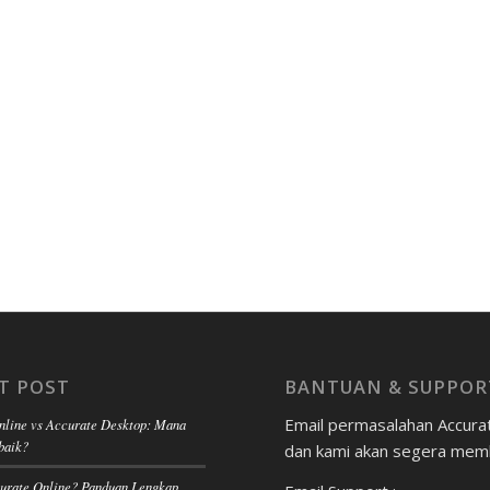
T POST
BANTUAN & SUPPOR
Email permasalahan Accura
nline vs Accurate Desktop: Mana
baik?
dan kami akan segera mem
curate Online? Panduan Lengkap