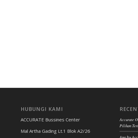
HUBUNGI KAMI
RECEN
ACCURATE Bussines Center
Accurate O
Pilihan Ter
Mal Artha Gading Lt.1 Blok A2/26
Apa Itu Ac