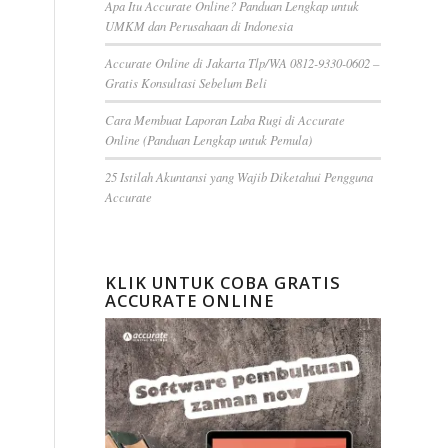
Apa Itu Accurate Online? Panduan Lengkap untuk
UMKM dan Perusahaan di Indonesia
Accurate Online di Jakarta Tlp/WA 0812-9330-0602 –
Gratis Konsultasi Sebelum Beli
Cara Membuat Laporan Laba Rugi di Accurate
Online (Panduan Lengkap untuk Pemula)
25 Istilah Akuntansi yang Wajib Diketahui Pengguna
Accurate
KLIK UNTUK COBA GRATIS
ACCURATE ONLINE