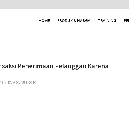
HOME
PRODUK & HARGA
TRAINING
P
nsaksi Penerimaan Pelanggan Karena
/
ine
by
Accurate.co.id