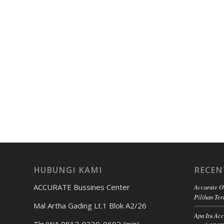
HUBUNGI KAMI
RECEN
ACCURATE Bussines Center
Accurate O
Pilihan Ter
Mal Artha Gading Lt.1 Blok A2/26
Apa Itu Ac
Tlp/WA 0812-9330-0602 (ipin)