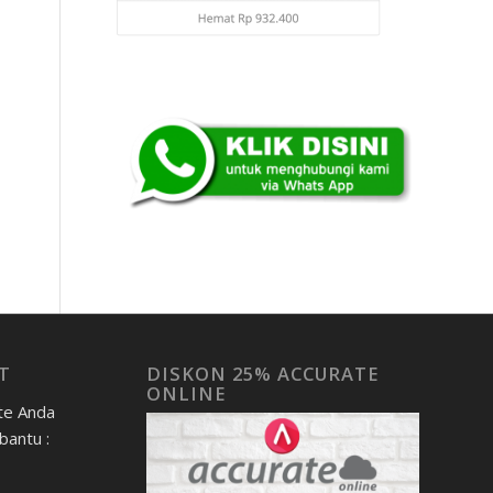
T
DISKON 25% ACCURATE
ONLINE
te Anda
bantu :