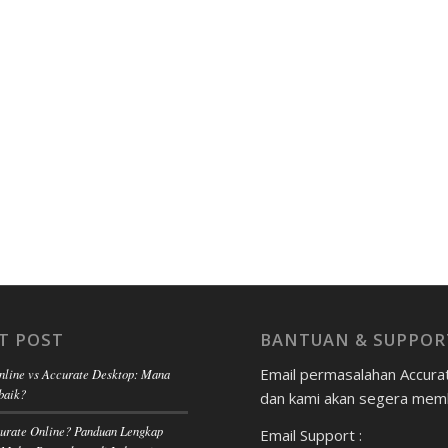
T POST
BANTUAN & SUPPOR
Email permasalahan Accura
nline vs Accurate Desktop: Mana
baik?
dan kami akan segera mem
curate Online? Panduan Lengkap
Email Support :