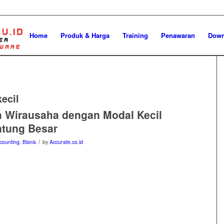
Home
Produk & Harga
Training
Penawaran
Down
ecil
h Wirausaha dengan Modal Kecil
tung Besar
/
counting
,
Bisnis
by
Accurate.co.id