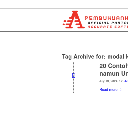
Tag Archive for:
modal k
20 Conto
namun Un
/
July 10, 2024
in
Ac
Read more