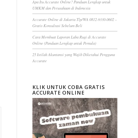
Apa Itu Accurate Online? Panduan Lengkap untuk
UMKM dan Perusahaan di Indonesia
Accurate Online di Jakarta Tlp/WA 0812-9330-0602 –
Gratis Konsultasi Sebelum Beli
Cara Membuat Laporan Laba Rugi di Accurate
Online (Panduan Lengkap untuk Pemula)
25 Istilah Akuntansi yang Wajib Diketahui Pengguna
Accurate
KLIK UNTUK COBA GRATIS
ACCURATE ONLINE