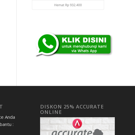
T
DISKON 25% ACCURATE
ONLINE
te Anda
bantu :