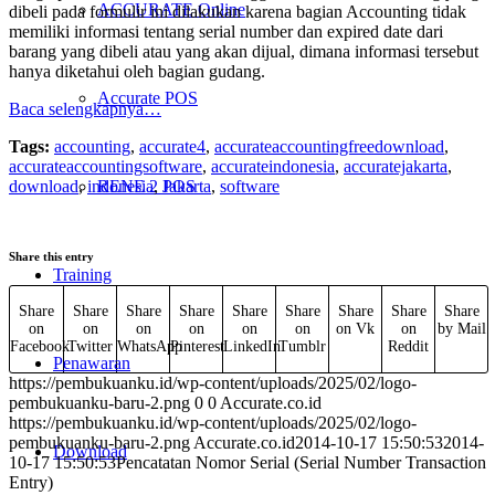
ACCURATE Online
dibeli pada formulir ini dilakukan karena bagian Accounting tidak
memiliki informasi tentang serial number dan expired date dari
barang yang dibeli atau yang akan dijual, dimana informasi tersebut
hanya diketahui oleh bagian gudang.
Accurate POS
Baca selengkapnya…
Tags:
accounting
,
accurate4
,
accurateaccountingfreedownload
,
accurateaccountingsoftware
,
accurateindonesia
,
accuratejakarta
,
download
,
indonesia
,
Jakarta
,
software
RENE 2 POS
Share this entry
Training
Share
Share
Share
Share
Share
Share
Share
Share
Share
on
on
on
on
on
on
on Vk
on
by Mail
Facebook
Twitter
WhatsApp
Pinterest
LinkedIn
Tumblr
Reddit
Penawaran
https://pembukuanku.id/wp-content/uploads/2025/02/logo-
pembukuanku-baru-2.png
0
0
Accurate.co.id
https://pembukuanku.id/wp-content/uploads/2025/02/logo-
pembukuanku-baru-2.png
Accurate.co.id
2014-10-17 15:50:53
2014-
Download
10-17 15:50:53
Pencatatan Nomor Serial (Serial Number Transaction
Entry)