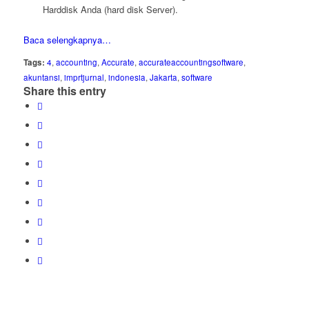
Harddisk Anda (hard disk Server).
Baca selengkapnya…
Tags:
4
,
accounting
,
Accurate
,
accurateaccountingsoftware
,
akuntansi
,
imprtjurnal
,
indonesia
,
Jakarta
,
software
Share this entry